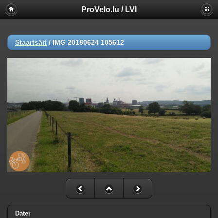
ProVelo.lu / LVI
Staartsäit
/
IMG 20180624 105612
Datei