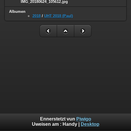
IMG_20180624_105612.jpg
Albumen
2018
/
UHT 2018 (Paul)
Ennerstetzt vun
Piwigo
Uweisen am :
Handy
|
Desktop