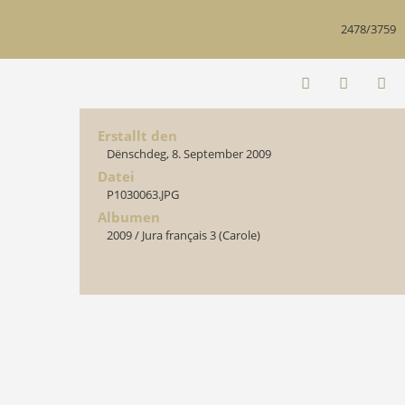
2478/3759
Erstallt den
Dënschdeg, 8. September 2009
Datei
P1030063.JPG
Albumen
2009
/
Jura français 3 (Carole)