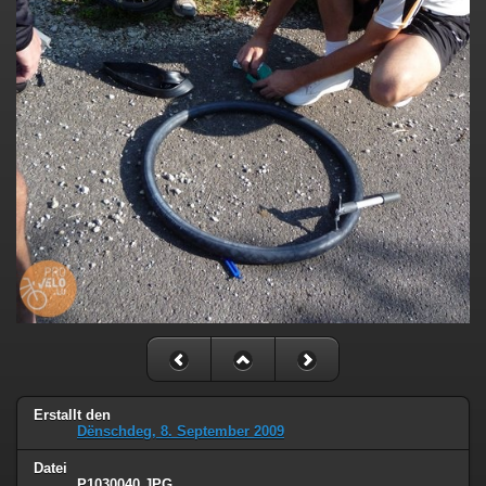
Erstallt den
Dënschdeg, 8. September 2009
Datei
P1030040.JPG