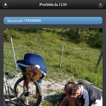
ProVelo.lu / LVI
Staartsäit
/
P1030040