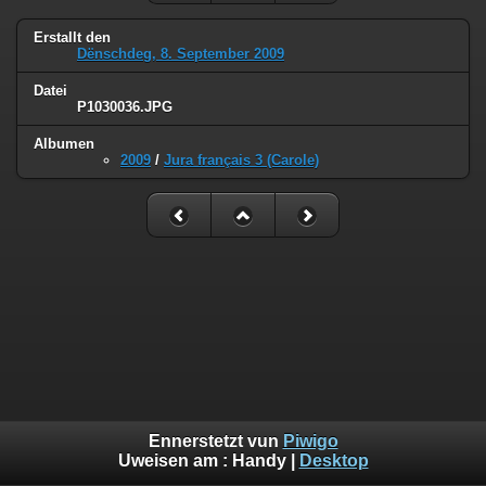
Erstallt den
Dënschdeg, 8. September 2009
Datei
P1030036.JPG
Albumen
2009
/
Jura français 3 (Carole)
Ennerstetzt vun
Piwigo
Uweisen am :
Handy
|
Desktop