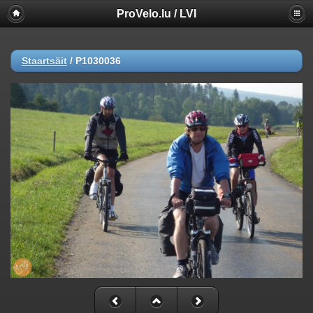
ProVelo.lu / LVI
Staartsäit
/
P1030036