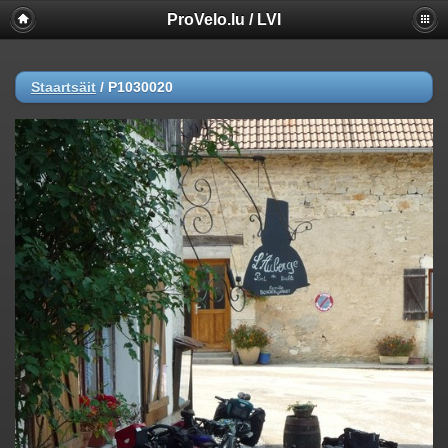
ProVelo.lu / LVI
Staartsäit
/
P1030020