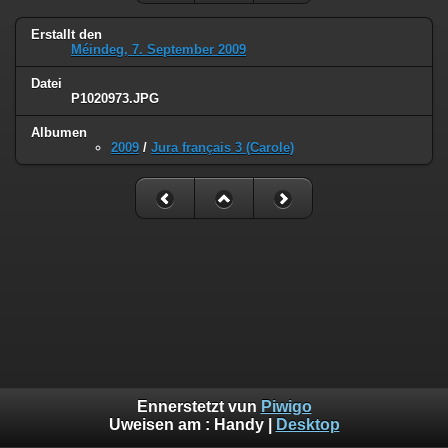
Erstallt den
Méindeg, 7. September 2009
Datei
P1020973.JPG
Albumen
2009
/
Jura français 3 (Carole)
Ennerstetzt vun
Piwigo
Uweisen am :
Handy
|
Desktop