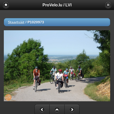
ProVelo.lu / LVI
Staartsäit
/
P1020973