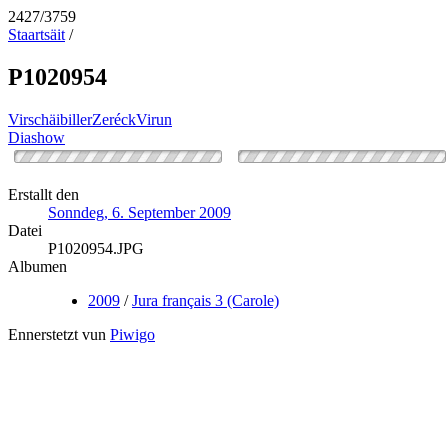
2427/3759
Staartsäit
/
P1020954
Virschäibiller
Zeréck
Virun
Diashow
Erstallt den
Sonndeg, 6. September 2009
Datei
P1020954.JPG
Albumen
2009
/
Jura français 3 (Carole)
Ennerstetzt vun
Piwigo