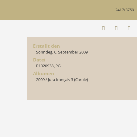
2417/3759
Erstallt den
Sonndeg, 6. September 2009
Datei
P1020938.JPG
Albumen
2009
/
Jura français 3 (Carole)