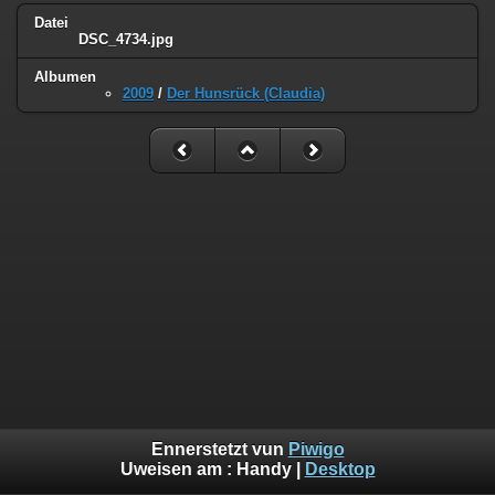
Datei
DSC_4734.jpg
Albumen
2009
/
Der Hunsrück (Claudia)
Ennerstetzt vun
Piwigo
Uweisen am :
Handy
|
Desktop