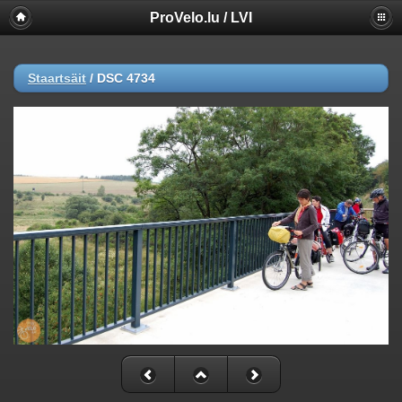
ProVelo.lu / LVI
Staartsäit
/
DSC 4734