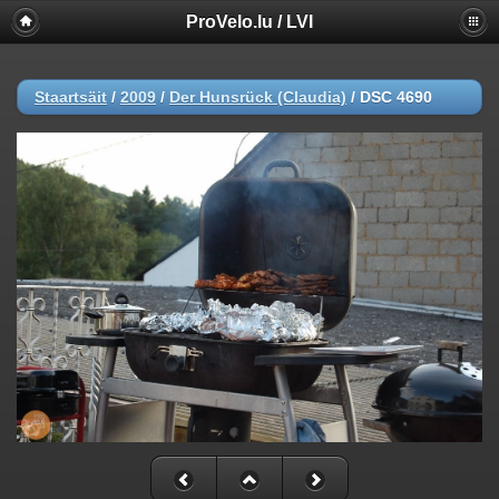
ProVelo.lu / LVI
Staartsäit
/
2009
/
Der Hunsrück (Claudia)
/
DSC 4690