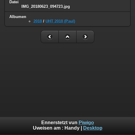
Datei
IMG_20180623_094723.jpg
Albumen
2018
/
UHT 2018 (Paul)
Ennerstetzt vun
Piwigo
Uweisen am :
Handy
|
Desktop