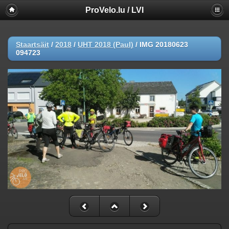
ProVelo.lu / LVI
Staartsäit
/
2018
/
UHT 2018 (Paul)
/
IMG 20180623
094723