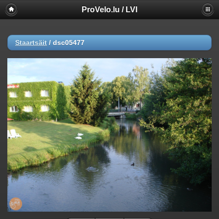
ProVelo.lu / LVI
Staartsäit
/
dsc05477