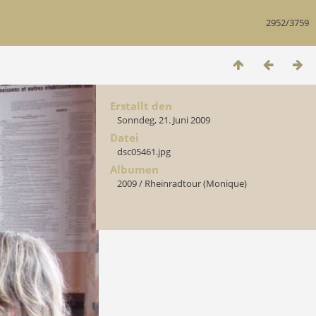
2952/3759
Erstallt den
Sonndeg, 21. Juni 2009
Datei
dsc05461.jpg
Albumen
2009
/
Rheinradtour (Monique)