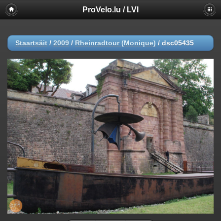
ProVelo.lu / LVI
Staartsäit
/
2009
/
Rheinradtour (Monique)
/
dsc05435