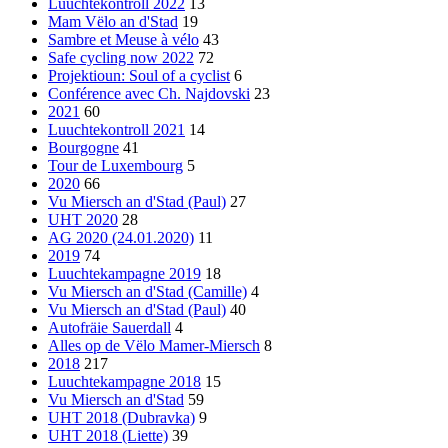
Luuchtekontroll 2022
13
Mam Vëlo an d'Stad
19
Sambre et Meuse à vélo
43
Safe cycling now 2022
72
Projektioun: Soul of a cyclist
6
Conférence avec Ch. Najdovski
23
2021
60
Luuchtekontroll 2021
14
Bourgogne
41
Tour de Luxembourg
5
2020
66
Vu Miersch an d'Stad (Paul)
27
UHT 2020
28
AG 2020 (24.01.2020)
11
2019
74
Luuchtekampagne 2019
18
Vu Miersch an d'Stad (Camille)
4
Vu Miersch an d'Stad (Paul)
40
Autofräie Sauerdall
4
Alles op de Vëlo Mamer-Miersch
8
2018
217
Luuchtekampagne 2018
15
Vu Miersch an d'Stad
59
UHT 2018 (Dubravka)
9
UHT 2018 (Liette)
39