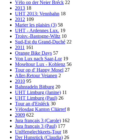
Vëlo op der Neier Bréck
22
2013
18
UHT 2013: Vennbahn
18
2012
109
Marier les plaisirs (3)
58
UHT - Ardennes Lux.
19
Troisv.-Bastogne-Wiltz
10
Sud-Est du Grand-Duché
22
2011
161
Orange Bike Days
57
Von Lux nach Saar-Lor
19
Moseltour Lux - Koblenz
56
Tour op d' Happy Mosel
27
Aller-Retour Veianen
2
2010
95
Bahnradeln Bitburg
20
UHT Limburg (Janine)
11
UHT Limburg (Paul)
26
Tour an d'Eisléck
30
Vëlosdag Kanton Cliärref
8
2009
622
Jura français 3 (Carole)
162
Jura français 3 (Paul)
177
UnHenglechkeets-Tour
18
Der Hunsrück (Claudia)
26