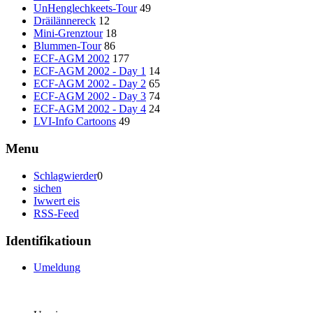
UnHenglechkeets-Tour
49
Dräilännereck
12
Mini-Grenztour
18
Blummen-Tour
86
ECF-AGM 2002
177
ECF-AGM 2002 - Day 1
14
ECF-AGM 2002 - Day 2
65
ECF-AGM 2002 - Day 3
74
ECF-AGM 2002 - Day 4
24
LVI-Info Cartoons
49
Menu
Schlagwierder
0
sichen
Iwwert eis
RSS-Feed
Identifikatioun
Umeldung