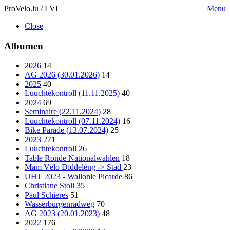
ProVelo.lu / LVI
Menu
Close
Albumen
2026
14
AG 2026 (30.01.2026)
14
2025
40
Luuchtekontroll (11.11.2025)
40
2024
69
Seminaire (22.11.2024)
28
Luuchtekontroll (07.11.2024)
16
Bike Parade (13.07.2024)
25
2023
271
Luuchtekontroll
26
Table Ronde Nationalwahlen
18
Mam Vëlo Diddeléng -> Stad
23
UHT 2023 - Wallonie Picarde
86
Christiane Stoll
35
Paul Schieres
51
Wasserburgenradweg
70
AG 2023 (20.01.2023)
48
2022
176