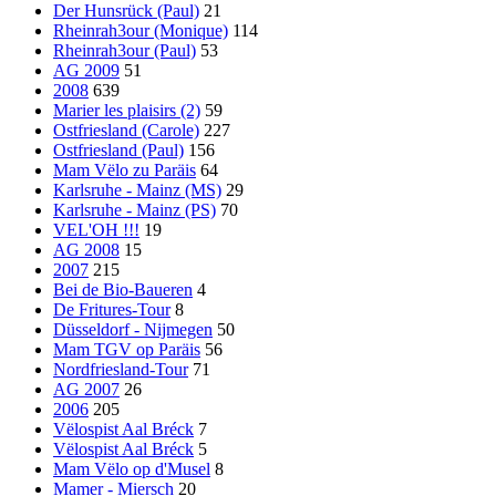
Der Hunsrück (Paul)
21
Rheinrah3our (Monique)
114
Rheinrah3our (Paul)
53
AG 2009
51
2008
639
Marier les plaisirs (2)
59
Ostfriesland (Carole)
227
Ostfriesland (Paul)
156
Mam Vëlo zu Paräis
64
Karlsruhe - Mainz (MS)
29
Karlsruhe - Mainz (PS)
70
VEL'OH !!!
19
AG 2008
15
2007
215
Bei de Bio-Baueren
4
De Fritures-Tour
8
Düsseldorf - Nijmegen
50
Mam TGV op Paräis
56
Nordfriesland-Tour
71
AG 2007
26
2006
205
Vëlospist Aal Bréck
7
Vëlospist Aal Bréck
5
Mam Vëlo op d'Musel
8
Mamer - Miersch
20