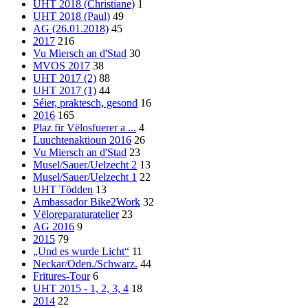
UHT 2018 (Christiane)
1
UHT 2018 (Paul)
49
AG (26.01.2018)
45
2017
216
Vu Miersch an d'Stad
30
MVOS 2017
38
UHT 2017 (2)
88
UHT 2017 (1)
44
Séier, praktesch, gesond
16
2016
165
Plaz fir Vëlosfuerer a ...
4
Luuchtenaktioun 2016
26
Vu Miersch an d'Stad
23
Musel/Sauer/Uelzecht 2
13
Musel/Sauer/Uelzecht 1
22
UHT Tödden
13
Ambassador Bike2Work
32
Vëloreparaturatelier
23
AG 2016
9
2015
79
„Und es wurde Licht“
11
Neckar/Oden./Schwarz.
44
Fritures-Tour
6
UHT 2015 - 1, 2, 3, 4
18
2014
22