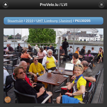
ProVelo.lu / LVI
Staartsäit
/
2010
/
UHT Limburg (Janine)
/
P6130205