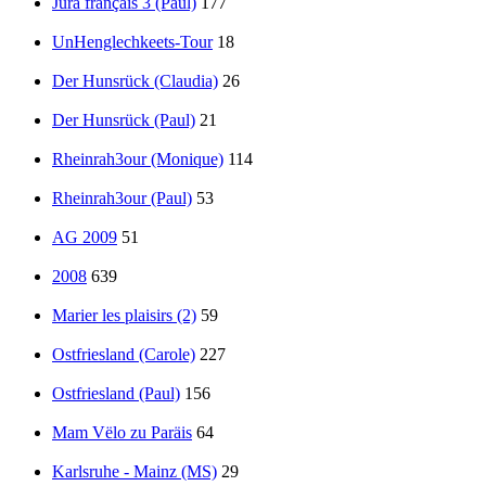
Jura français 3 (Paul)
177
UnHenglechkeets-Tour
18
Der Hunsrück (Claudia)
26
Der Hunsrück (Paul)
21
Rheinrah3our (Monique)
114
Rheinrah3our (Paul)
53
AG 2009
51
2008
639
Marier les plaisirs (2)
59
Ostfriesland (Carole)
227
Ostfriesland (Paul)
156
Mam Vëlo zu Paräis
64
Karlsruhe - Mainz (MS)
29