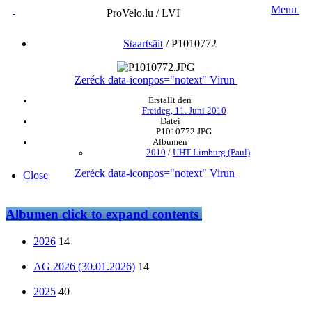
Menu
ProVelo.lu / LVI
Staartsäit
/
P1010772
Zeréck
data-iconpos="notext"
Virun
Erstallt den
Freideg, 11. Juni 2010
Datei
P1010772.JPG
Albumen
2010
/
UHT Limburg (Paul)
Zeréck
data-iconpos="notext"
Virun
Close
Albumen
click to expand contents
2026
14
AG 2026 (30.01.2026)
14
2025
40