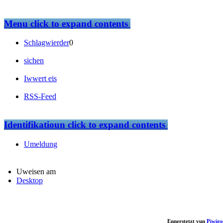
Menu
click to expand contents
Schlagwierder
0
sichen
Iwwert eis
RSS-Feed
Identifikatioun
click to expand contents
Umeldung
Uweisen am
Desktop
Ennerstetzt vun
Piwigo