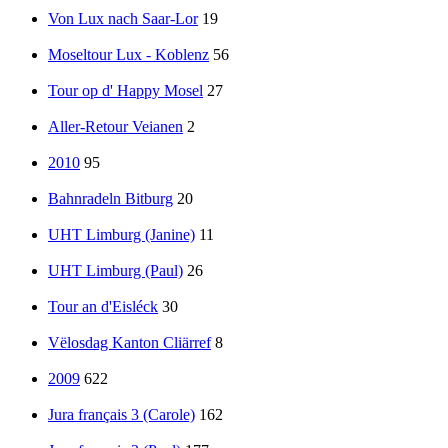
Von Lux nach Saar-Lor
19
Moseltour Lux - Koblenz
56
Tour op d' Happy Mosel
27
Aller-Retour Veianen
2
2010
95
Bahnradeln Bitburg
20
UHT Limburg (Janine)
11
UHT Limburg (Paul)
26
Tour an d'Eisléck
30
Vëlosdag Kanton Cliärref
8
2009
622
Jura français 3 (Carole)
162