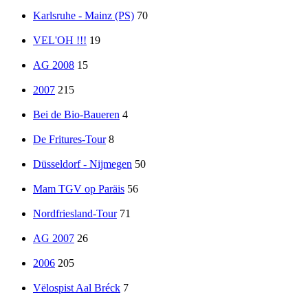
Karlsruhe - Mainz (PS)
70
VEL'OH !!!
19
AG 2008
15
2007
215
Bei de Bio-Baueren
4
De Fritures-Tour
8
Düsseldorf - Nijmegen
50
Mam TGV op Paräis
56
Nordfriesland-Tour
71
AG 2007
26
2006
205
Vëlospist Aal Bréck
7