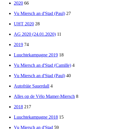
2020
66
Vu Miersch an d'Stad (Paul)
27
UHT 2020
28
AG 2020 (24.01.2020)
11
2019
74
Luuchtekampagne 2019
18
Vu Miersch an d'Stad (Camille)
4
Vu Miersch an d'Stad (Paul)
40
Autofräie Sauerdall
4
Alles op de Vëlo Mamer-Miersch
8
2018
217
Luuchtekampagne 2018
15
Vu Miersch an d'Stad
59