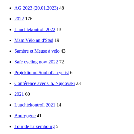
AG 2023 (20.01.2023)
48
2022
176
Luuchtekontroll 2022
13
Mam Vëlo an d'Stad
19
Sambre et Meuse à vélo
43
Safe cycling now 2022
72
Projektioun: Soul of a cyclist
6
Conférence avec Ch. Najdovski
23
2021
60
Luuchtekontroll 2021
14
Bourgogne
41
Tour de Luxembourg
5