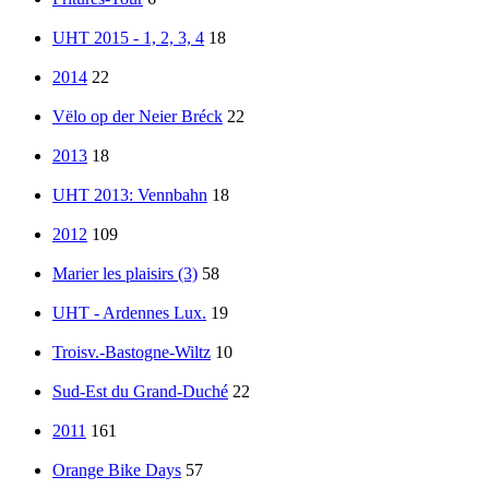
UHT 2015 - 1, 2, 3, 4
18
2014
22
Vëlo op der Neier Bréck
22
2013
18
UHT 2013: Vennbahn
18
2012
109
Marier les plaisirs (3)
58
UHT - Ardennes Lux.
19
Troisv.-Bastogne-Wiltz
10
Sud-Est du Grand-Duché
22
2011
161
Orange Bike Days
57