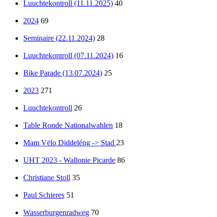
Luuchtekontroll (11.11.2025)
40
2024
69
Seminaire (22.11.2024)
28
Luuchtekontroll (07.11.2024)
16
Bike Parade (13.07.2024)
25
2023
271
Luuchtekontroll
26
Table Ronde Nationalwahlen
18
Mam Vëlo Diddeléng -> Stad
23
UHT 2023 - Wallonie Picarde
86
Christiane Stoll
35
Paul Schieres
51
Wasserburgenradweg
70