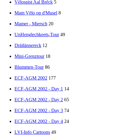
Vëlospist Aal Bréck
5
Mam Vëlo op d'Musel
8
Mamer - Miersch
20
UnHenglechkeets-Tour
49
Dräilännereck
12
Mini-Grenztour
18
Blummen-Tour
86
ECF-AGM 2002
177
ECF-AGM 2002 - Day 1
14
ECF-AGM 2002 - Day 2
65
ECF-AGM 2002 - Day 3
74
ECF-AGM 2002 - Day 4
24
LVI-Info Cartoons
49