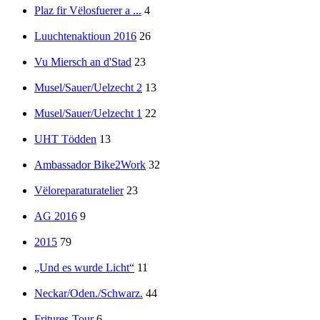
Plaz fir Vëlosfuerer a ...
4
Luuchtenaktioun 2016
26
Vu Miersch an d'Stad
23
Musel/Sauer/Uelzecht 2
13
Musel/Sauer/Uelzecht 1
22
UHT Tödden
13
Ambassador Bike2Work
32
Vëloreparaturatelier
23
AG 2016
9
2015
79
„Und es wurde Licht“
11
Neckar/Oden./Schwarz.
44
Fritures-Tour
6