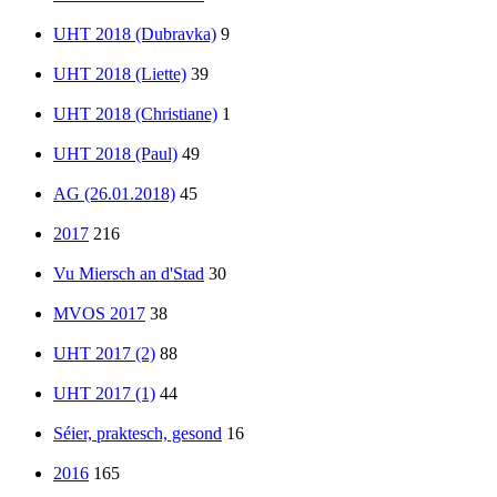
UHT 2018 (Dubravka)
9
UHT 2018 (Liette)
39
UHT 2018 (Christiane)
1
UHT 2018 (Paul)
49
AG (26.01.2018)
45
2017
216
Vu Miersch an d'Stad
30
MVOS 2017
38
UHT 2017 (2)
88
UHT 2017 (1)
44
Séier, praktesch, gesond
16
2016
165