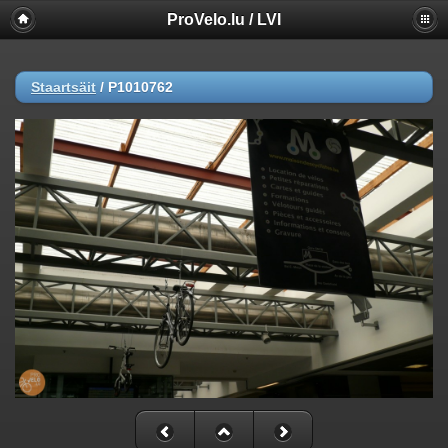
ProVelo.lu / LVI
Staartsäit
/
P1010762