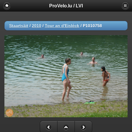
ProVelo.lu / LVI
Staartsäit
/
2010
/
Tour an d'Eisléck
/
P1010758