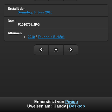
Erstallt den
Sonndeg, 6. Juni 2010
Datei
P1010758.JPG
Albumen
2010
/
Tour an d'Eisléck
Ennerstetzt vun
Piwigo
Uweisen am :
Handy
|
Desktop