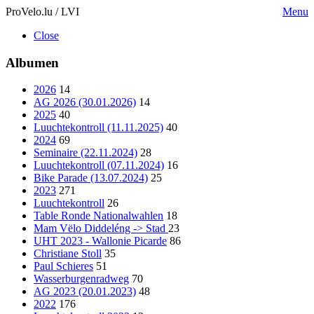
ProVelo.lu / LVI
Menu
Close
Albumen
2026
14
AG 2026 (30.01.2026)
14
2025
40
Luuchtekontroll (11.11.2025)
40
2024
69
Seminaire (22.11.2024)
28
Luuchtekontroll (07.11.2024)
16
Bike Parade (13.07.2024)
25
2023
271
Luuchtekontroll
26
Table Ronde Nationalwahlen
18
Mam Vëlo Diddeléng -> Stad
23
UHT 2023 - Wallonie Picarde
86
Christiane Stoll
35
Paul Schieres
51
Wasserburgenradweg
70
AG 2023 (20.01.2023)
48
2022
176