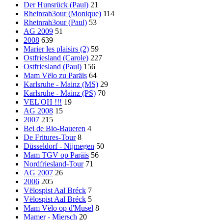
Der Hunsrück (Paul)
21
Rheinrah3our (Monique)
114
Rheinrah3our (Paul)
53
AG 2009
51
2008
639
Marier les plaisirs (2)
59
Ostfriesland (Carole)
227
Ostfriesland (Paul)
156
Mam Vëlo zu Paräis
64
Karlsruhe - Mainz (MS)
29
Karlsruhe - Mainz (PS)
70
VEL'OH !!!
19
AG 2008
15
2007
215
Bei de Bio-Baueren
4
De Fritures-Tour
8
Düsseldorf - Nijmegen
50
Mam TGV op Paräis
56
Nordfriesland-Tour
71
AG 2007
26
2006
205
Vëlospist Aal Bréck
7
Vëlospist Aal Bréck
5
Mam Vëlo op d'Musel
8
Mamer - Miersch
20