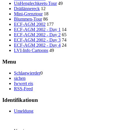
UnHenglechkeets-Tour
49
Dräilännereck
12
Mini-Grenztour
18
Blummen-Tour
86
ECF-AGM 2002
177
ECF-AGM 2002 - Day 1
14
ECF-AGM 2002 - Day 2
65
ECF-AGM 2002 - Day 3
74
ECF-AGM 2002 - Day 4
24
LVI-Info Cartoons
49
Menu
Schlagwierder
0
sichen
Iwwert eis
RSS-Feed
Identifikatioun
Umeldung