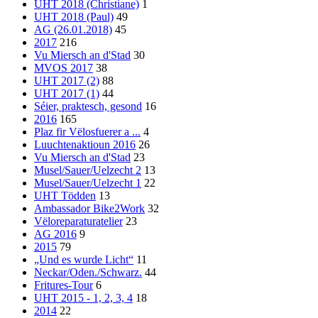
UHT 2018 (Christiane)
1
UHT 2018 (Paul)
49
AG (26.01.2018)
45
2017
216
Vu Miersch an d'Stad
30
MVOS 2017
38
UHT 2017 (2)
88
UHT 2017 (1)
44
Séier, praktesch, gesond
16
2016
165
Plaz fir Vëlosfuerer a ...
4
Luuchtenaktioun 2016
26
Vu Miersch an d'Stad
23
Musel/Sauer/Uelzecht 2
13
Musel/Sauer/Uelzecht 1
22
UHT Tödden
13
Ambassador Bike2Work
32
Vëloreparaturatelier
23
AG 2016
9
2015
79
„Und es wurde Licht“
11
Neckar/Oden./Schwarz.
44
Fritures-Tour
6
UHT 2015 - 1, 2, 3, 4
18
2014
22