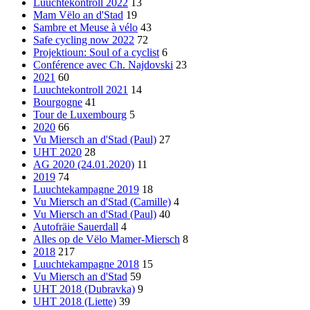
Luuchtekontroll 2022
13
Mam Vëlo an d'Stad
19
Sambre et Meuse à vélo
43
Safe cycling now 2022
72
Projektioun: Soul of a cyclist
6
Conférence avec Ch. Najdovski
23
2021
60
Luuchtekontroll 2021
14
Bourgogne
41
Tour de Luxembourg
5
2020
66
Vu Miersch an d'Stad (Paul)
27
UHT 2020
28
AG 2020 (24.01.2020)
11
2019
74
Luuchtekampagne 2019
18
Vu Miersch an d'Stad (Camille)
4
Vu Miersch an d'Stad (Paul)
40
Autofräie Sauerdall
4
Alles op de Vëlo Mamer-Miersch
8
2018
217
Luuchtekampagne 2018
15
Vu Miersch an d'Stad
59
UHT 2018 (Dubravka)
9
UHT 2018 (Liette)
39