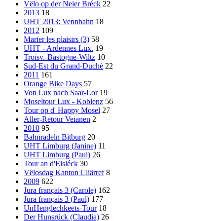
Vëlo op der Neier Bréck
22
2013
18
UHT 2013: Vennbahn
18
2012
109
Marier les plaisirs (3)
58
UHT - Ardennes Lux.
19
Troisv.-Bastogne-Wiltz
10
Sud-Est du Grand-Duché
22
2011
161
Orange Bike Days
57
Von Lux nach Saar-Lor
19
Moseltour Lux - Koblenz
56
Tour op d' Happy Mosel
27
Aller-Retour Veianen
2
2010
95
Bahnradeln Bitburg
20
UHT Limburg (Janine)
11
UHT Limburg (Paul)
26
Tour an d'Eisléck
30
Vëlosdag Kanton Cliärref
8
2009
622
Jura français 3 (Carole)
162
Jura français 3 (Paul)
177
UnHenglechkeets-Tour
18
Der Hunsrück (Claudia)
26