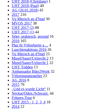
UHT 2018 (Christiane)
1
UHT 2018 (Paul)
49
AG (26.01.2018)
45
2017
216
Vu Miersch an d'Stad
30
MVOS 2017
38
UHT 2017 (2)
88
UHT 2017 (1)
44
Séier, praktesch, gesond
16
2016
165
Plaz fir Vëlosfuerer a ...
4
Luuchtenaktioun 2016
26
Vu Miersch an d'Stad
23
Musel/Sauer/Uelzecht 2
13
Musel/Sauer/Uelzecht 1
22
UHT Tödden
13
Ambassador Bike2Work
32
Vëloreparaturatelier
23
AG 2016
9
2015
79
„Und es wurde Licht“
11
Neckar/Oden./Schwarz.
44
Fritures-Tour
6
UHT 2015 - 1, 2, 3, 4
18
2014
22