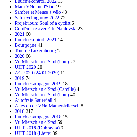
Luuchtekontroll 2022
13
Mam Vëlo an d'Stad
19
Sambre et Meuse à vélo
43
Safe cycling now 2022
72
Projektioun: Soul of a cyclist
6
Conférence avec Ch. Najdovski
23
2021
60
Luuchtekontroll 2021
14
Bourgogne
41
Tour de Luxembourg
5
2020
66
Vu Miersch an d'Stad (Paul)
27
UHT 2020
28
AG 2020 (24.01.2020)
11
2019
74
Luuchtekampagne 2019
18
Vu Miersch an d'Stad (Camille)
4
Vu Miersch an d'Stad (Paul)
40
Autofräie Sauerdall
4
Alles op de Vëlo Mamer-Miersch
8
2018
217
Luuchtekampagne 2018
15
Vu Miersch an d'Stad
59
UHT 2018 (Dubravka)
9
UHT 2018 (Liette)
39