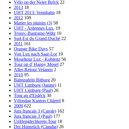
Vëlo op der Neier Bréck
22
2013
18
UHT 2013: Vennbahn
18
2012
109
Marier les plaisirs (3)
58
UHT - Ardennes Lux.
19
Troisv.-Bastogne-Wiltz
10
Sud-Est du Grand-Duché
22
2011
161
Orange Bike Days
57
Von Lux nach Saar-Lor
19
Moseltour Lux - Koblenz
56
Tour op d' Happy Mosel
27
Aller-Retour Veianen
2
2010
95
Bahnradeln Bitburg
20
UHT Limburg (Janine)
11
UHT Limburg (Paul)
26
Tour an d'Eisléck
30
Vëlosdag Kanton Cliärref
8
2009
622
Jura français 3 (Carole)
162
Jura français 3 (Paul)
177
UnHenglechkeets-Tour
18
Der Hunsrück (Claudia)
26