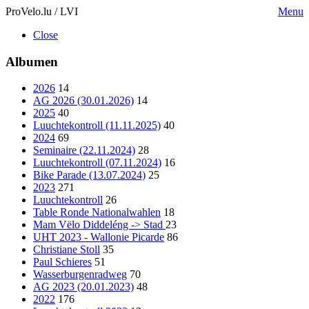
ProVelo.lu / LVI
Menu
Close
Albumen
2026
14
AG 2026 (30.01.2026)
14
2025
40
Luuchtekontroll (11.11.2025)
40
2024
69
Seminaire (22.11.2024)
28
Luuchtekontroll (07.11.2024)
16
Bike Parade (13.07.2024)
25
2023
271
Luuchtekontroll
26
Table Ronde Nationalwahlen
18
Mam Vëlo Diddeléng -> Stad
23
UHT 2023 - Wallonie Picarde
86
Christiane Stoll
35
Paul Schieres
51
Wasserburgenradweg
70
AG 2023 (20.01.2023)
48
2022
176