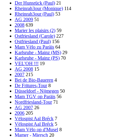
Der Hunsrück (Paul)
21
Rheinrah3our (Monique)
114
Rheinrah3our (Paul)
53
AG 2009
51
2008
639
Marier les plaisirs (2)
59
Ostfriesland (Carole)
227
Ostfriesland (Paul)
156
Mam Vëlo zu Paräis
64
Karlsruhe - Mainz (MS)
29
Karlsruhe - Mainz (PS)
70
VEL'OH !!!
19
AG 2008
15
2007
215
Bei de Bio-Baueren
4
De Fritures-Tour
8
Düsseldorf - Nijmegen
50
Mam TGV op Paräis
56
Nordfriesland-Tour
71
AG 2007
26
2006
205
Vëlospist Aal Bréck
7
Vëlospist Aal Bréck
5
Mam Vëlo op d'Musel
8
Mamer - Miersch
20