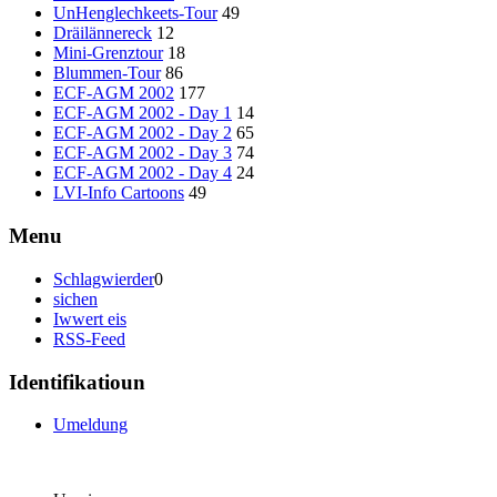
UnHenglechkeets-Tour
49
Dräilännereck
12
Mini-Grenztour
18
Blummen-Tour
86
ECF-AGM 2002
177
ECF-AGM 2002 - Day 1
14
ECF-AGM 2002 - Day 2
65
ECF-AGM 2002 - Day 3
74
ECF-AGM 2002 - Day 4
24
LVI-Info Cartoons
49
Menu
Schlagwierder
0
sichen
Iwwert eis
RSS-Feed
Identifikatioun
Umeldung