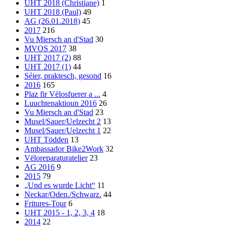
UHT 2018 (Christiane)
1
UHT 2018 (Paul)
49
AG (26.01.2018)
45
2017
216
Vu Miersch an d'Stad
30
MVOS 2017
38
UHT 2017 (2)
88
UHT 2017 (1)
44
Séier, praktesch, gesond
16
2016
165
Plaz fir Vëlosfuerer a ...
4
Luuchtenaktioun 2016
26
Vu Miersch an d'Stad
23
Musel/Sauer/Uelzecht 2
13
Musel/Sauer/Uelzecht 1
22
UHT Tödden
13
Ambassador Bike2Work
32
Vëloreparaturatelier
23
AG 2016
9
2015
79
„Und es wurde Licht“
11
Neckar/Oden./Schwarz.
44
Fritures-Tour
6
UHT 2015 - 1, 2, 3, 4
18
2014
22