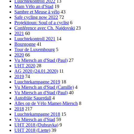
Luuchtekontroll 2022
13
Mam Vëlo an d'Stad
19
Sambre et Meuse à vélo
43
Safe cycling now 2022
72
Projektioun: Soul of a cyclist
6
Conférence avec Ch. Najdovski
23
2021
60
Luuchtekontroll 2021
14
Bourgogne
41
Tour de Luxembourg
5
2020
66
Vu Miersch an d'Stad (Paul)
27
UHT 2020
28
AG 2020 (24.01.2020)
11
2019
74
Luuchtekampagne 2019
18
Vu Miersch an d'Stad (Camille)
4
Vu Miersch an d'Stad (Paul)
40
Autofräie Sauerdall
4
Alles op de Vëlo Mamer-Miersch
8
2018
217
Luuchtekampagne 2018
15
Vu Miersch an d'Stad
59
UHT 2018 (Dubravka)
9
UHT 2018 (Liette)
39