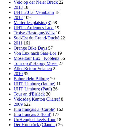
Vëlo op der Neier Bréck
22
2013
18
UHT 2013: Vennbahn
18
2012
109
Marier les plaisirs (3)
58
UHT - Ardennes Lux.
19
Troisv.-Bastogne-Wiltz
10
Sud-Est du Grand-Duché
22
2011
161
Orange Bike Days
57
Von Lux nach Saar-Lor
19
Moseltour Lux - Koblenz
56
Tour op d' Happy Mosel
27
Aller-Retour Veianen
2
2010
95
Bahnradeln Bitburg
20
UHT Limburg (Janine)
11
UHT Limburg (Paul)
26
Tour an d'Eisléck
30
Vëlosdag Kanton Cliärref
8
2009
622
Jura français 3 (Carole)
162
Jura français 3 (Paul)
177
UnHenglechkeets-Tour
18
Der Hunsrück (Claudia)
26