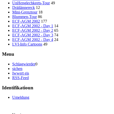
UnHenglechkeets-Tour
49
Dräilännereck
12
Mini-Grenztour
18
Blummen-Tour
86
ECF-AGM 2002
177
ECF-AGM 2002 - Day 1
14
ECF-AGM 2002 - Day 2
65
ECF-AGM 2002 - Day 3
74
ECF-AGM 2002 - Day 4
24
LVI-Info Cartoons
49
Menu
Schlagwierder
0
sichen
Iwwert eis
RSS-Feed
Identifikatioun
Umeldung