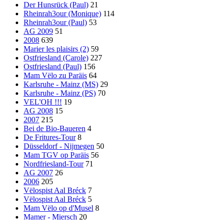
Der Hunsrück (Paul)
21
Rheinrah3our (Monique)
114
Rheinrah3our (Paul)
53
AG 2009
51
2008
639
Marier les plaisirs (2)
59
Ostfriesland (Carole)
227
Ostfriesland (Paul)
156
Mam Vëlo zu Paräis
64
Karlsruhe - Mainz (MS)
29
Karlsruhe - Mainz (PS)
70
VEL'OH !!!
19
AG 2008
15
2007
215
Bei de Bio-Baueren
4
De Fritures-Tour
8
Düsseldorf - Nijmegen
50
Mam TGV op Paräis
56
Nordfriesland-Tour
71
AG 2007
26
2006
205
Vëlospist Aal Bréck
7
Vëlospist Aal Bréck
5
Mam Vëlo op d'Musel
8
Mamer - Miersch
20