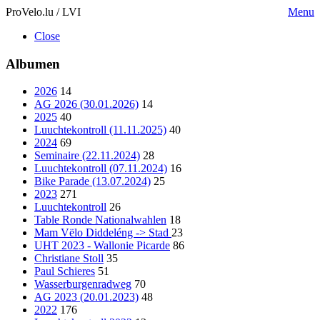
ProVelo.lu / LVI
Menu
Close
Albumen
2026
14
AG 2026 (30.01.2026)
14
2025
40
Luuchtekontroll (11.11.2025)
40
2024
69
Seminaire (22.11.2024)
28
Luuchtekontroll (07.11.2024)
16
Bike Parade (13.07.2024)
25
2023
271
Luuchtekontroll
26
Table Ronde Nationalwahlen
18
Mam Vëlo Diddeléng -> Stad
23
UHT 2023 - Wallonie Picarde
86
Christiane Stoll
35
Paul Schieres
51
Wasserburgenradweg
70
AG 2023 (20.01.2023)
48
2022
176