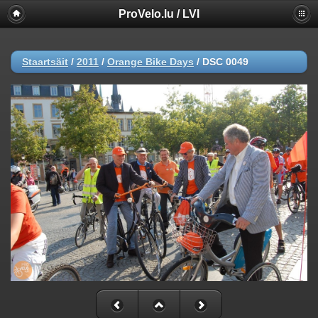
ProVelo.lu / LVI
Staartsäit
/
2011
/
Orange Bike Days
/
DSC 0049