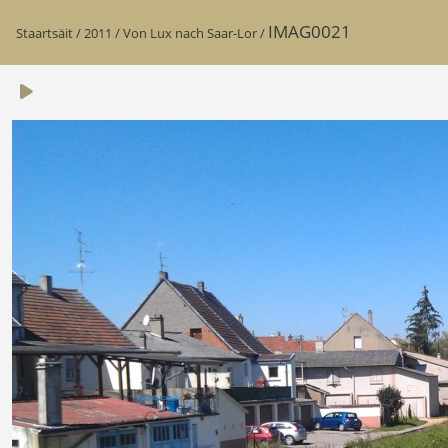
IMAG0021
Staartsäit
/
2011
/
Von Lux nach Saar-Lor
/