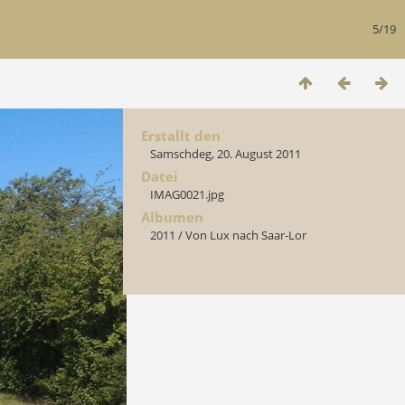
5/19
Erstallt den
Samschdeg, 20. August 2011
Datei
IMAG0021.jpg
Albumen
2011
/
Von Lux nach Saar-Lor