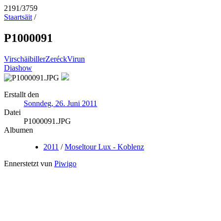
2191/3759
Staartsäit
/
P1000091
Virschäibiller
Zeréck
Virun
Diashow
Erstallt den
Sonndeg, 26. Juni 2011
Datei
P1000091.JPG
Albumen
2011
/
Moseltour Lux - Koblenz
Ennerstetzt vun
Piwigo