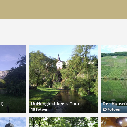
l)
UnHenglechkeets-Tour
Der Hunsrü
18 Fotoen
26 Fotoen