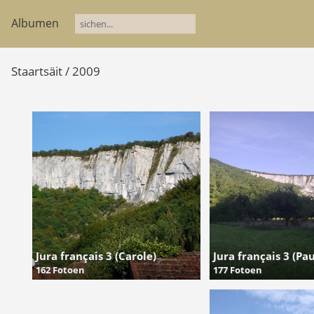
Albumen
Staartsäit
/
2009
Jura français 3 (Carole)
Jura français 3 (Pau
162 Fotoen
177 Fotoen