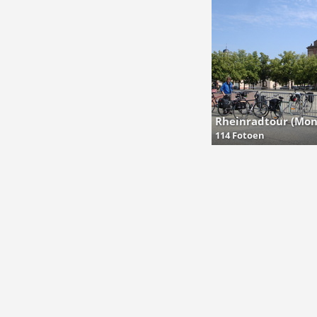
Rheinradtour (Mon
114 Fotoen