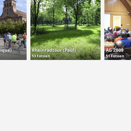
ique)
Rheinradtour (Paul)
AG 2009
53 Fotoen
51 Fotoen