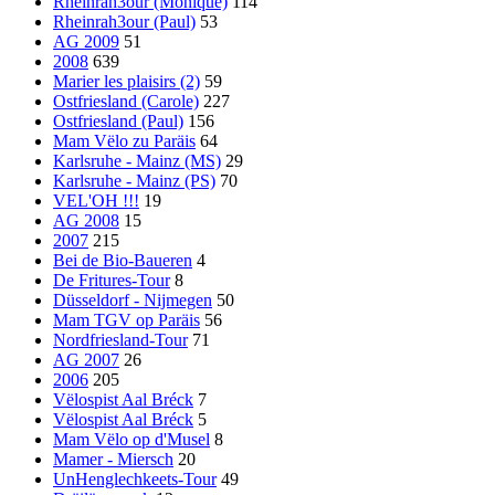
Rheinrah3our (Monique)
114
Rheinrah3our (Paul)
53
AG 2009
51
2008
639
Marier les plaisirs (2)
59
Ostfriesland (Carole)
227
Ostfriesland (Paul)
156
Mam Vëlo zu Paräis
64
Karlsruhe - Mainz (MS)
29
Karlsruhe - Mainz (PS)
70
VEL'OH !!!
19
AG 2008
15
2007
215
Bei de Bio-Baueren
4
De Fritures-Tour
8
Düsseldorf - Nijmegen
50
Mam TGV op Paräis
56
Nordfriesland-Tour
71
AG 2007
26
2006
205
Vëlospist Aal Bréck
7
Vëlospist Aal Bréck
5
Mam Vëlo op d'Musel
8
Mamer - Miersch
20
UnHenglechkeets-Tour
49