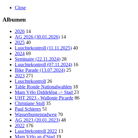
Close
Albumen
2026
14
AG 2026 (30.01.2026)
14
2025
40
Luuchtekontroll (11.11.2025)
40
2024
69
Seminaire (22.11.2024)
28
Luuchtekontroll (07.11.2024)
16
Bike Parade (13.07.2024)
25
2023
271
Luuchtekontroll
26
Table Ronde Nationalwahlen
18
Mam Vëlo Diddeléng -> Stad
23
UHT 2023 - Wallonie Picarde
86
Christiane Stoll
35
Paul Schieres
51
Wasserburgenradweg
70
AG 2023 (20.01.2023)
48
2022
176
Luuchtekontroll 2022
13
Mam Vëlo an d'Stad
19