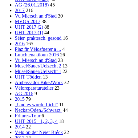
AG (26.01.2018)
45
2017
216
Vu Miersch an d'Stad
30
MVOS 2017
38
UHT 2017 (2)
88
UHT 2017 (1)
44
Séier, praktesch, gesond
16
2016
165
Plaz fir Vëlosfuerer a ...
4
Luuchtenaktioun 2016
26
Vu Miersch an d'Stad
23
Musel/Sauer/Uelzecht 2
13
Musel/Sauer/Uelzecht 1
22
UHT Tödden
13
Ambassador Bike2Work
32
Vëloreparaturatelier
23
AG 2016
9
2015
79
„Und es wurde Licht“
11
Neckar/Oden./Schwarz.
44
Fritures-Tour
6
UHT 2015 - 1, 2, 3, 4
18
2014
22
Vëlo op der Neier Bréck
22
2013
18