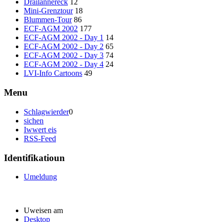
Dräilännereck
12
Mini-Grenztour
18
Blummen-Tour
86
ECF-AGM 2002
177
ECF-AGM 2002 - Day 1
14
ECF-AGM 2002 - Day 2
65
ECF-AGM 2002 - Day 3
74
ECF-AGM 2002 - Day 4
24
LVI-Info Cartoons
49
Menu
Schlagwierder
0
sichen
Iwwert eis
RSS-Feed
Identifikatioun
Umeldung
Uweisen am
Desktop