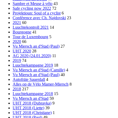
Sambre et Meuse à vélo
43
Safe cycling now 2022
72
Projektioun: Soul of a cyclist
6
Conférence avec Ch. Najdovski
23
2021
60
Luuchtekontroll 2021
14
Bourgogne
41
Tour de Luxembourg
5
2020
66
Vu Miersch an d'Stad (Paul)
27
UHT 2020
28
AG 2020 (24.01.2020)
11
2019
74
Luuchtekampagne 2019
18
Vu Miersch an d'Stad (Camille)
4
Vu Miersch an d'Stad (Paul)
40
Autofräie Sauerdall
4
Alles op de Vëlo Mamer-Miersch
8
2018
217
Luuchtekampagne 2018
15
Vu Miersch an d'Stad
59
UHT 2018 (Dubravka)
9
UHT 2018 (Liette)
39
UHT 2018 (Christiane)
1
UHT 2018 (Paul)
49