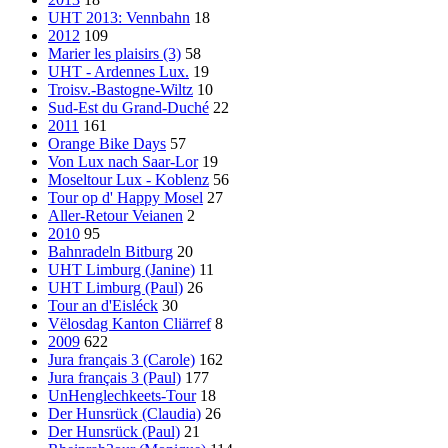
UHT 2013: Vennbahn
18
2012
109
Marier les plaisirs (3)
58
UHT - Ardennes Lux.
19
Troisv.-Bastogne-Wiltz
10
Sud-Est du Grand-Duché
22
2011
161
Orange Bike Days
57
Von Lux nach Saar-Lor
19
Moseltour Lux - Koblenz
56
Tour op d' Happy Mosel
27
Aller-Retour Veianen
2
2010
95
Bahnradeln Bitburg
20
UHT Limburg (Janine)
11
UHT Limburg (Paul)
26
Tour an d'Eisléck
30
Vëlosdag Kanton Cliärref
8
2009
622
Jura français 3 (Carole)
162
Jura français 3 (Paul)
177
UnHenglechkeets-Tour
18
Der Hunsrück (Claudia)
26
Der Hunsrück (Paul)
21