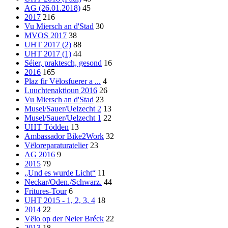
AG (26.01.2018)
45
2017
216
Vu Miersch an d'Stad
30
MVOS 2017
38
UHT 2017 (2)
88
UHT 2017 (1)
44
Séier, praktesch, gesond
16
2016
165
Plaz fir Vëlosfuerer a ...
4
Luuchtenaktioun 2016
26
Vu Miersch an d'Stad
23
Musel/Sauer/Uelzecht 2
13
Musel/Sauer/Uelzecht 1
22
UHT Tödden
13
Ambassador Bike2Work
32
Vëloreparaturatelier
23
AG 2016
9
2015
79
„Und es wurde Licht“
11
Neckar/Oden./Schwarz.
44
Fritures-Tour
6
UHT 2015 - 1, 2, 3, 4
18
2014
22
Vëlo op der Neier Bréck
22
2013
18