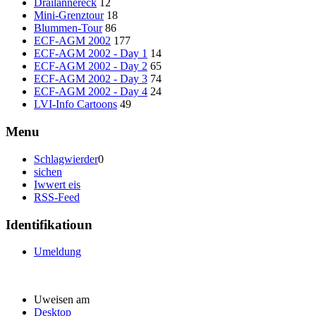
Dräilännereck
12
Mini-Grenztour
18
Blummen-Tour
86
ECF-AGM 2002
177
ECF-AGM 2002 - Day 1
14
ECF-AGM 2002 - Day 2
65
ECF-AGM 2002 - Day 3
74
ECF-AGM 2002 - Day 4
24
LVI-Info Cartoons
49
Menu
Schlagwierder
0
sichen
Iwwert eis
RSS-Feed
Identifikatioun
Umeldung
Uweisen am
Desktop