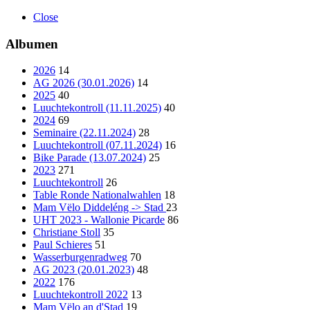
Close
Albumen
2026
14
AG 2026 (30.01.2026)
14
2025
40
Luuchtekontroll (11.11.2025)
40
2024
69
Seminaire (22.11.2024)
28
Luuchtekontroll (07.11.2024)
16
Bike Parade (13.07.2024)
25
2023
271
Luuchtekontroll
26
Table Ronde Nationalwahlen
18
Mam Vëlo Diddeléng -> Stad
23
UHT 2023 - Wallonie Picarde
86
Christiane Stoll
35
Paul Schieres
51
Wasserburgenradweg
70
AG 2023 (20.01.2023)
48
2022
176
Luuchtekontroll 2022
13
Mam Vëlo an d'Stad
19