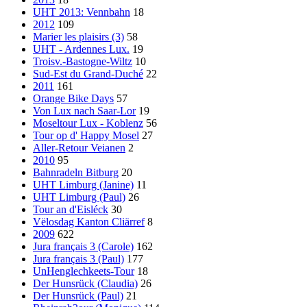
UHT 2013: Vennbahn
18
2012
109
Marier les plaisirs (3)
58
UHT - Ardennes Lux.
19
Troisv.-Bastogne-Wiltz
10
Sud-Est du Grand-Duché
22
2011
161
Orange Bike Days
57
Von Lux nach Saar-Lor
19
Moseltour Lux - Koblenz
56
Tour op d' Happy Mosel
27
Aller-Retour Veianen
2
2010
95
Bahnradeln Bitburg
20
UHT Limburg (Janine)
11
UHT Limburg (Paul)
26
Tour an d'Eisléck
30
Vëlosdag Kanton Cliärref
8
2009
622
Jura français 3 (Carole)
162
Jura français 3 (Paul)
177
UnHenglechkeets-Tour
18
Der Hunsrück (Claudia)
26
Der Hunsrück (Paul)
21