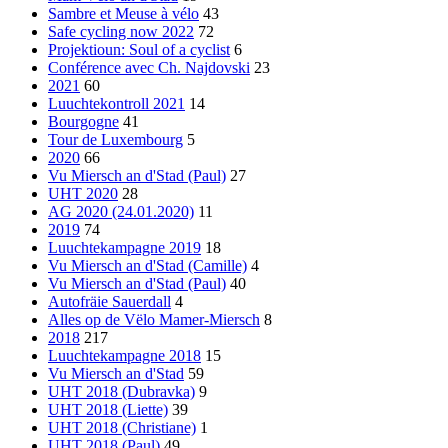
Sambre et Meuse à vélo
43
Safe cycling now 2022
72
Projektioun: Soul of a cyclist
6
Conférence avec Ch. Najdovski
23
2021
60
Luuchtekontroll 2021
14
Bourgogne
41
Tour de Luxembourg
5
2020
66
Vu Miersch an d'Stad (Paul)
27
UHT 2020
28
AG 2020 (24.01.2020)
11
2019
74
Luuchtekampagne 2019
18
Vu Miersch an d'Stad (Camille)
4
Vu Miersch an d'Stad (Paul)
40
Autofräie Sauerdall
4
Alles op de Vëlo Mamer-Miersch
8
2018
217
Luuchtekampagne 2018
15
Vu Miersch an d'Stad
59
UHT 2018 (Dubravka)
9
UHT 2018 (Liette)
39
UHT 2018 (Christiane)
1
UHT 2018 (Paul)
49