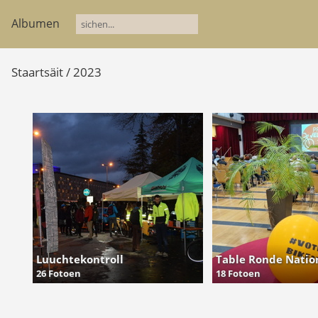
Albumen
Staartsäit
/
2023
Luuchtekontroll
Table Ronde Natio
26 Fotoen
18 Fotoen