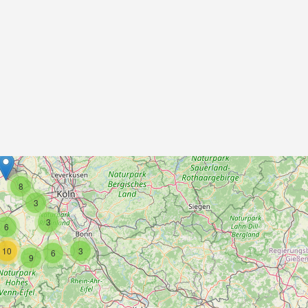
8
3
3
6
10
3
6
9