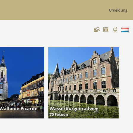
Umeldung
 Wallonie Picarde
Wasserburgenradweg
70 Fotoen