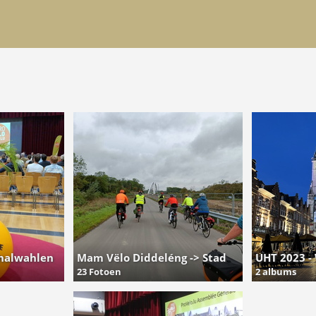
nalwahlen
Mam Vëlo Diddeléng -> Stad
UHT 2023 -
23 Fotoen
2 albums