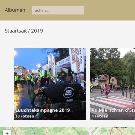
Albumen
Staartsäit
/
2019
Luuchtekampagne 2019
Vu Miersch an d'St
18 Fotoen
4 Fotoen
+