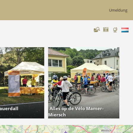
Umeldung
auerdall
Alles op de Vëlo Mamer-
Miersch
8 Fotoen