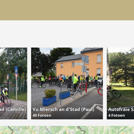
ad (Camille)
Vu Miersch an d'Stad (Paul)
Autofräie S
40 Fotoen
4 Fotoen