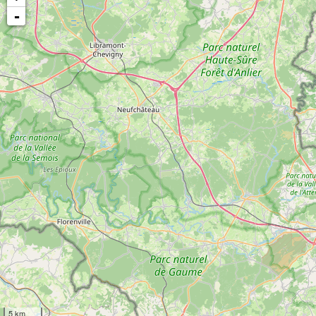
-
5 km