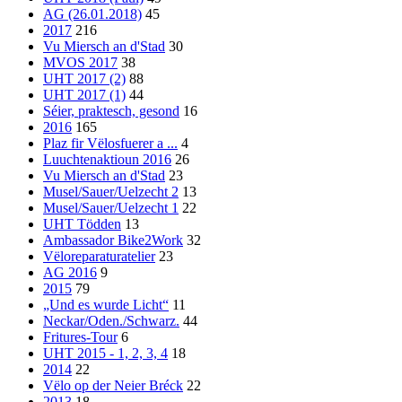
AG (26.01.2018)
45
2017
216
Vu Miersch an d'Stad
30
MVOS 2017
38
UHT 2017 (2)
88
UHT 2017 (1)
44
Séier, praktesch, gesond
16
2016
165
Plaz fir Vëlosfuerer a ...
4
Luuchtenaktioun 2016
26
Vu Miersch an d'Stad
23
Musel/Sauer/Uelzecht 2
13
Musel/Sauer/Uelzecht 1
22
UHT Tödden
13
Ambassador Bike2Work
32
Vëloreparaturatelier
23
AG 2016
9
2015
79
„Und es wurde Licht“
11
Neckar/Oden./Schwarz.
44
Fritures-Tour
6
UHT 2015 - 1, 2, 3, 4
18
2014
22
Vëlo op der Neier Bréck
22
2013
18