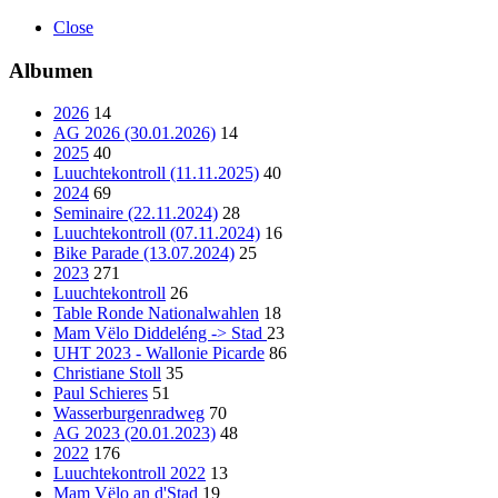
Close
Albumen
2026
14
AG 2026 (30.01.2026)
14
2025
40
Luuchtekontroll (11.11.2025)
40
2024
69
Seminaire (22.11.2024)
28
Luuchtekontroll (07.11.2024)
16
Bike Parade (13.07.2024)
25
2023
271
Luuchtekontroll
26
Table Ronde Nationalwahlen
18
Mam Vëlo Diddeléng -> Stad
23
UHT 2023 - Wallonie Picarde
86
Christiane Stoll
35
Paul Schieres
51
Wasserburgenradweg
70
AG 2023 (20.01.2023)
48
2022
176
Luuchtekontroll 2022
13
Mam Vëlo an d'Stad
19