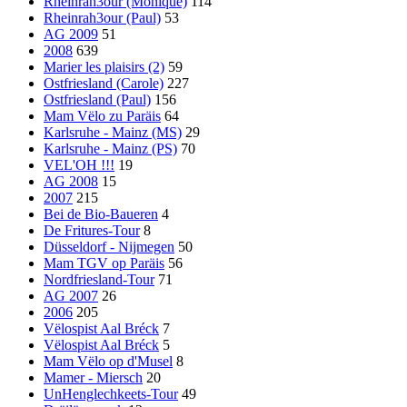
Rheinrah3our (Monique)
114
Rheinrah3our (Paul)
53
AG 2009
51
2008
639
Marier les plaisirs (2)
59
Ostfriesland (Carole)
227
Ostfriesland (Paul)
156
Mam Vëlo zu Paräis
64
Karlsruhe - Mainz (MS)
29
Karlsruhe - Mainz (PS)
70
VEL'OH !!!
19
AG 2008
15
2007
215
Bei de Bio-Baueren
4
De Fritures-Tour
8
Düsseldorf - Nijmegen
50
Mam TGV op Paräis
56
Nordfriesland-Tour
71
AG 2007
26
2006
205
Vëlospist Aal Bréck
7
Vëlospist Aal Bréck
5
Mam Vëlo op d'Musel
8
Mamer - Miersch
20
UnHenglechkeets-Tour
49