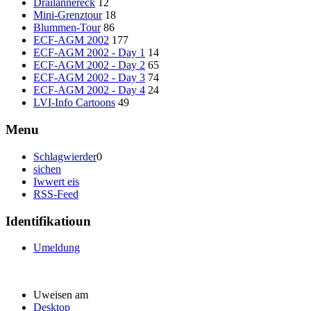
Dräilännereck
12
Mini-Grenztour
18
Blummen-Tour
86
ECF-AGM 2002
177
ECF-AGM 2002 - Day 1
14
ECF-AGM 2002 - Day 2
65
ECF-AGM 2002 - Day 3
74
ECF-AGM 2002 - Day 4
24
LVI-Info Cartoons
49
Menu
Schlagwierder
0
sichen
Iwwert eis
RSS-Feed
Identifikatioun
Umeldung
Uweisen am
Desktop