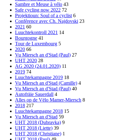
Sambre et Meuse à vélo
43
Safe cycling now 2022
72
Projektioun: Soul of a cyclist
6
Conférence avec Ch. Najdovski
23
2021
60
Luuchtekontroll 2021
14
Bourgogne
41
Tour de Luxembourg
5
2020
66
Vu Miersch an d'Stad (Paul)
27
UHT 2020
28
AG 2020 (24.01.2020)
11
2019
74
Luuchtekampagne 2019
18
Vu Miersch an d'Stad (Camille)
4
Vu Miersch an d'Stad (Paul)
40
Autofräie Sauerdall
4
Alles op de Vëlo Mamer-Miersch
8
2018
217
Luuchtekampagne 2018
15
Vu Miersch an d'Stad
59
UHT 2018 (Dubravka)
9
UHT 2018 (Liette)
39
UHT 2018 (Christiane)
1
UHT 2018 (Paul)
49