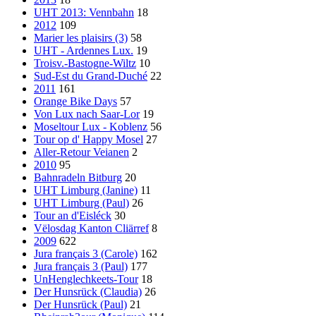
UHT 2013: Vennbahn
18
2012
109
Marier les plaisirs (3)
58
UHT - Ardennes Lux.
19
Troisv.-Bastogne-Wiltz
10
Sud-Est du Grand-Duché
22
2011
161
Orange Bike Days
57
Von Lux nach Saar-Lor
19
Moseltour Lux - Koblenz
56
Tour op d' Happy Mosel
27
Aller-Retour Veianen
2
2010
95
Bahnradeln Bitburg
20
UHT Limburg (Janine)
11
UHT Limburg (Paul)
26
Tour an d'Eisléck
30
Vëlosdag Kanton Cliärref
8
2009
622
Jura français 3 (Carole)
162
Jura français 3 (Paul)
177
UnHenglechkeets-Tour
18
Der Hunsrück (Claudia)
26
Der Hunsrück (Paul)
21