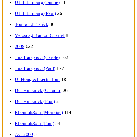
UHT Limburg (Janine)
11
UHT Limburg (Paul)
26
Tour an d'Eisléck
30
Vëlosdag Kanton Cliärref
8
2009
622
Jura français 3 (Carole)
162
Jura français 3 (Paul)
177
UnHenglechkeets-Tour
18
Der Hunsrück (Claudia)
26
Der Hunsrück (Paul)
21
Rheinrah3our (Monique)
114
Rheinrah3our (Paul)
53
AG 2009
51