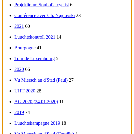
Projektioun: Soul of a cyclist
6
Conférence avec Ch. Najdovski
23
2021
60
Luuchtekontroll 2021
14
Bourgogne
41
Tour de Luxembourg
5
2020
66
Vu Miersch an d'Stad (Paul)
27
UHT 2020
28
AG 2020 (24.01.2020)
11
2019
74
Luuchtekampagne 2019
18
Vu Miersch an d'Stad (Camille)
4