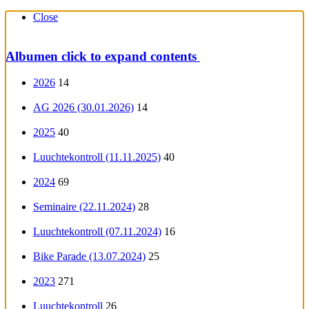
Close
Albumen
click to expand contents
2026
14
AG 2026 (30.01.2026)
14
2025
40
Luuchtekontroll (11.11.2025)
40
2024
69
Seminaire (22.11.2024)
28
Luuchtekontroll (07.11.2024)
16
Bike Parade (13.07.2024)
25
2023
271
Luuchtekontroll
26