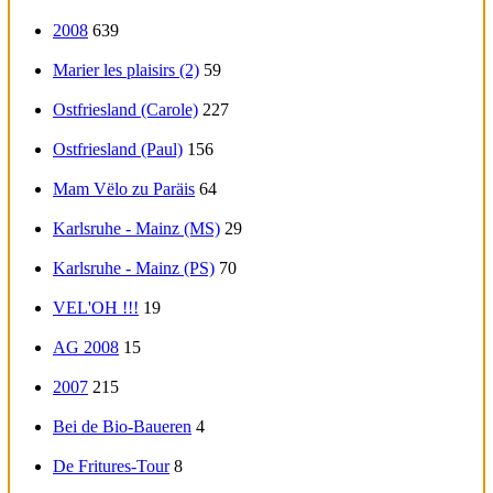
2008
639
Marier les plaisirs (2)
59
Ostfriesland (Carole)
227
Ostfriesland (Paul)
156
Mam Vëlo zu Paräis
64
Karlsruhe - Mainz (MS)
29
Karlsruhe - Mainz (PS)
70
VEL'OH !!!
19
AG 2008
15
2007
215
Bei de Bio-Baueren
4
De Fritures-Tour
8