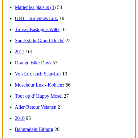
Marier les plaisirs (3)
58
UHT - Ardennes Lux.
19
Troisv.-Bastogne-Wiltz
10
Sud-Est du Grand-Duché
22
2011
161
Orange Bike Days
57
Von Lux nach Saar-Lor
19
Moseltour Lux - Koblenz
56
Tour op d' Happy Mosel
27
Aller-Retour Veianen
2
2010
95
Bahnradeln Bitburg
20