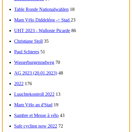
Table Ronde Nationalwahlen
18
Mam Vëlo Diddeléng -> Stad
23
UHT 2023 - Wallonie Picarde
86
Christiane Stoll
35
Paul Schieres
51
Wasserburgenradweg
70
AG 2023 (20.01.2023)
48
2022
176
Luuchtekontroll 2022
13
Mam Vëlo an d'Stad
19
Sambre et Meuse à vélo
43
Safe cycling now 2022
72