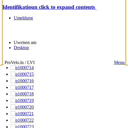
Identifikatioun
click to expand contents
Umeldung
Uweisen am
Desktop
ProVelo.lu / LVI
Menu