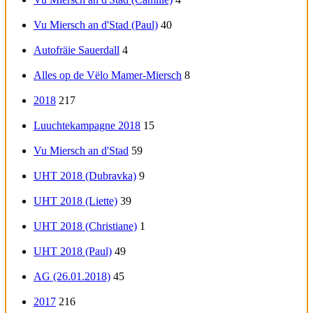
Vu Miersch an d'Stad (Paul)
40
Autofräie Sauerdall
4
Alles op de Vëlo Mamer-Miersch
8
2018
217
Luuchtekampagne 2018
15
Vu Miersch an d'Stad
59
UHT 2018 (Dubravka)
9
UHT 2018 (Liette)
39
UHT 2018 (Christiane)
1
UHT 2018 (Paul)
49
AG (26.01.2018)
45
2017
216