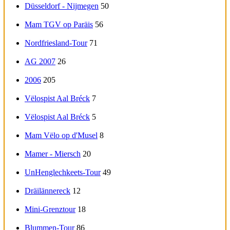
Düsseldorf - Nijmegen
50
Mam TGV op Paräis
56
Nordfriesland-Tour
71
AG 2007
26
2006
205
Vëlospist Aal Bréck
7
Vëlospist Aal Bréck
5
Mam Vëlo op d'Musel
8
Mamer - Miersch
20
UnHenglechkeets-Tour
49
Dräilännereck
12
Mini-Grenztour
18
Blummen-Tour
86