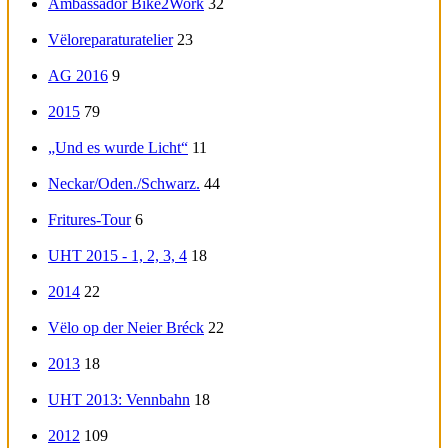
Ambassador Bike2Work
32
Vëloreparaturatelier
23
AG 2016
9
2015
79
„Und es wurde Licht“
11
Neckar/Oden./Schwarz.
44
Fritures-Tour
6
UHT 2015 - 1, 2, 3, 4
18
2014
22
Vëlo op der Neier Bréck
22
2013
18
UHT 2013: Vennbahn
18
2012
109