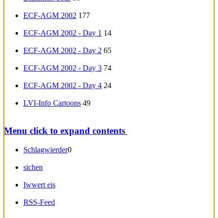
ECF-AGM 2002
177
ECF-AGM 2002 - Day 1
14
ECF-AGM 2002 - Day 2
65
ECF-AGM 2002 - Day 3
74
ECF-AGM 2002 - Day 4
24
LVI-Info Cartoons
49
Menu
click to expand contents
Schlagwierder
0
sichen
Iwwert eis
RSS-Feed