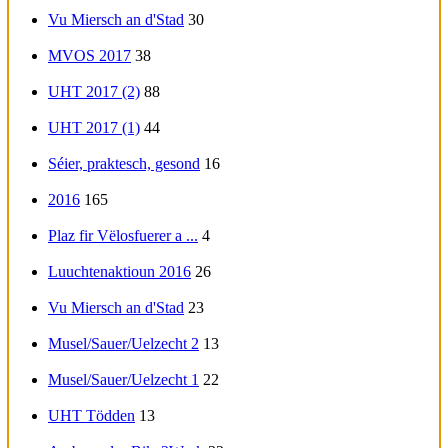
Vu Miersch an d'Stad
30
MVOS 2017
38
UHT 2017 (2)
88
UHT 2017 (1)
44
Séier, praktesch, gesond
16
2016
165
Plaz fir Vëlosfuerer a ...
4
Luuchtenaktioun 2016
26
Vu Miersch an d'Stad
23
Musel/Sauer/Uelzecht 2
13
Musel/Sauer/Uelzecht 1
22
UHT Tödden
13