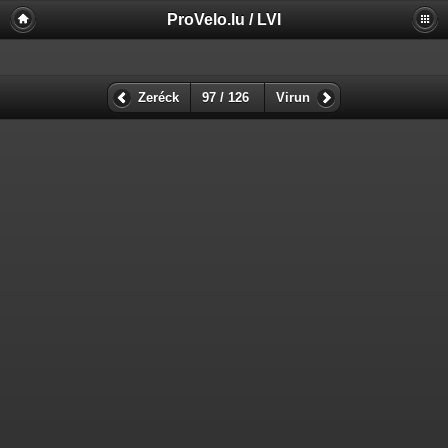
ProVelo.lu / LVI
Zeréck
97 / 126
Virun