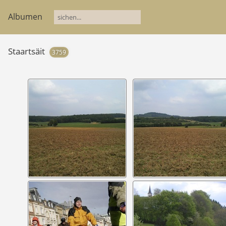
Albumen
Staartsäit
3759