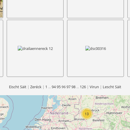
Eischt Säit
|
Zeréck
|
1
...
94
95
96
97
98
...
126
|
Virun
|
Lescht Säit
13