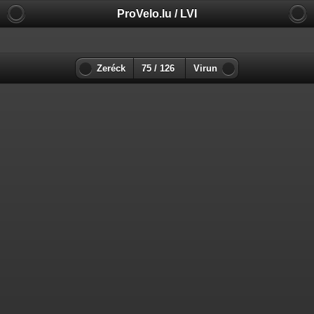
ProVelo.lu / LVI
Zeréck
75 / 126
Virun