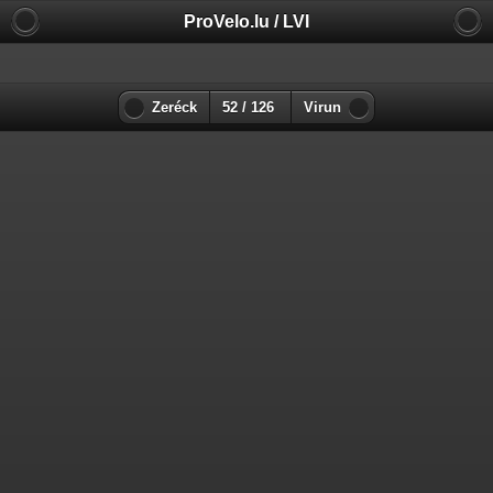
ProVelo.lu / LVI
Zeréck
52 / 126
Virun